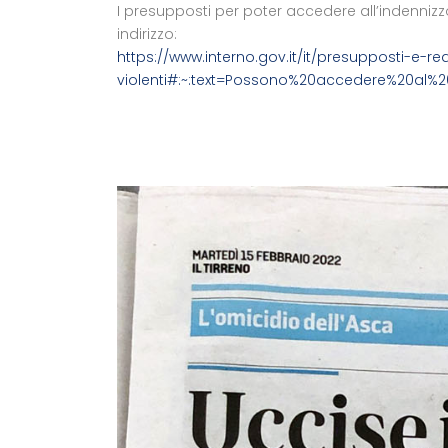
I presupposti per poter accedere all’indennizzo
indirizzo:
https://www.interno.gov.it/it/presupposti-e-re
violenti#:~:text=Possono%20accedere%20al%