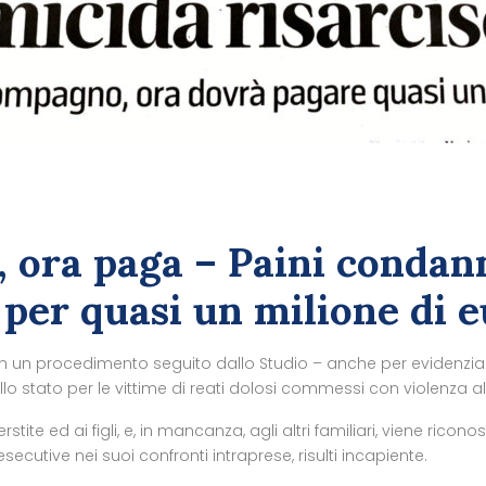
, ora paga – Paini condann
 per quasi un milione di 
un procedimento seguito dallo Studio – anche per evidenziare 
dello stato per le vittime di reati dolosi commessi con violenza a
ite ed ai figli, e, in mancanza, agli altri familiari, viene rico
esecutive nei suoi confronti intraprese, risulti incapiente.