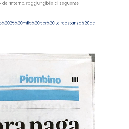
 dell’Interno, raggiungibile al seguente
ro%2025%20mila%20per%20il,circostanza%20della%20minore%