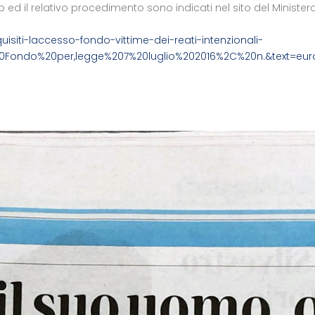
 ed il relativo procedimento sono indicati nel sito del Ministero
quisiti-laccesso-fondo-vittime-dei-reati-intenzionali-
20Fondo%20per,legge%207%20luglio%202016%2C%20n.&text=eu