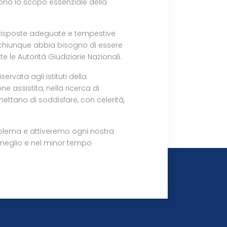
scono lo scopo essenziale della
e risposte adeguate e tempestive
 chiunque abbia bisogno di essere
te le Autorità Giudiziarie Nazionali.
servata agli istituti della
e assistita, nella ricerca di
mettano di soddisfare, con celerità,
roblema e attiveremo ogni nostra
 meglio e nel minor tempo