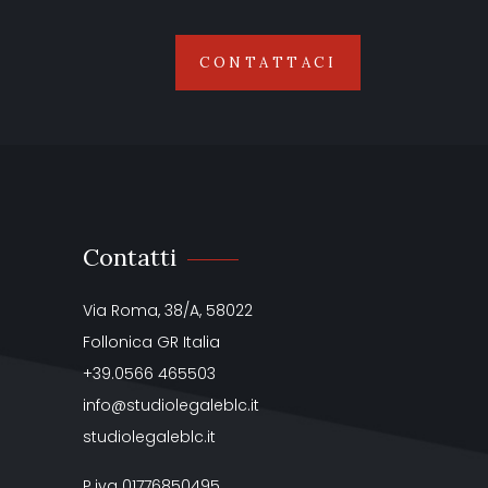
CONTATTACI
Contatti
Via Roma, 38/A, 58022
Follonica GR Italia
+39.0566 465503
info@studiolegaleblc.it
studiolegaleblc.it
P.iva 01776850495