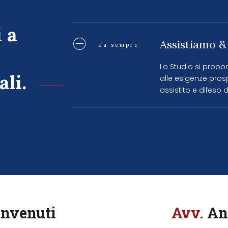
 a
Assistiamo &
da sempre
Lo Studio si propo
li.
alle esigenze pro
assistito e difeso d
envenuti
Avv.
Ant